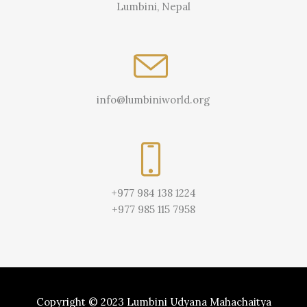
Lumbini, Nepal
info@lumbiniworld.org
+977 984 138 1224
+977 985 115 7958
Copyright © 2023 Lumbini Udyana Mahachaitya