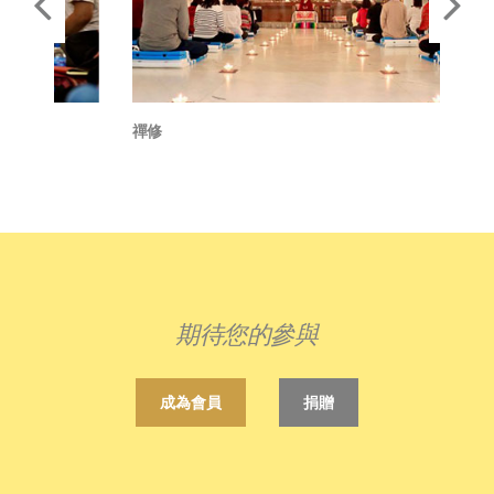
禪修
點亮
期待您的參與
成為會員
捐贈