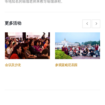
等地知名的瑜珈老师来教导瑜珈课程。
更多活动
会议及沙龙
参观蓝毗尼圣园