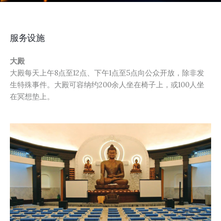
服务设施
大殿
大殿
每天
上午
8点至12点、下午1点至5点向公众开放，除非发
生特殊事件。
大殿
可容纳约200余人坐在椅子上，或100人坐
在冥想垫上。