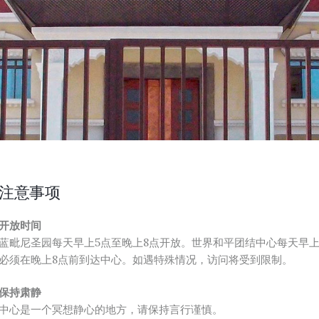
注意事项
开放时间
蓝毗尼圣园
每天早上5点至晚上8点开放。世界和平团结中心每天早上
必须在晚上8点前到达中心。如遇特殊情况，访问将受到限制。
保持肃静
中心是一个冥想静心的地方，请保持言行谨慎。