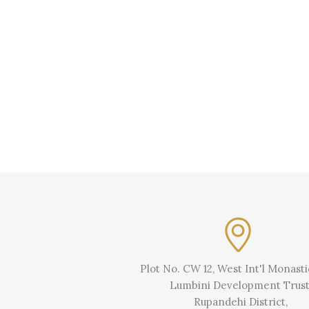
禅修
Plot No. CW 12, West Int'l Monast
Lumbini Development Trust
Rupandehi District,