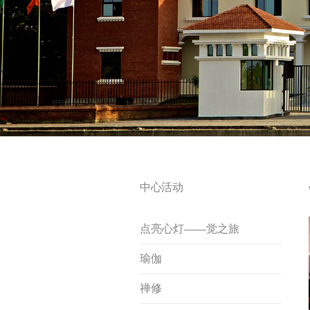
中心活动
点亮心灯——觉之旅
瑜伽
禅修